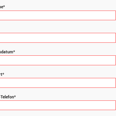
me*
sdatum*
t*
-Telefon*