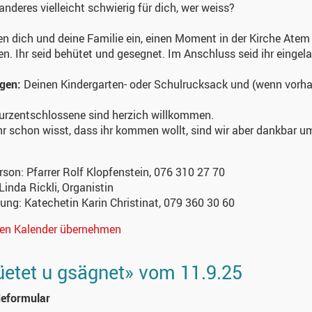
anderes vielleicht schwierig für dich, wer weiss?
en dich und deine Familie ein, einen Moment in der Kirche At
en. Ihr seid behütet und gesegnet. Im Anschluss seid ihr einge
ngen:
Deinen Kindergarten- oder Schulrucksack und (wenn vorha
urzentschlossene sind herzich willkommen.
r schon wisst, dass ihr kommen wollt, sind wir aber dankbar u
erson:
Pfarrer Rolf Klopfenstein, 076 310 27 70
Linda Rickli, Organistin
kung:
Katechetin Karin Christinat, 079 360 30 60
nen Kalender übernehmen
etet u gsägnet» vom 11.9.25
eformular