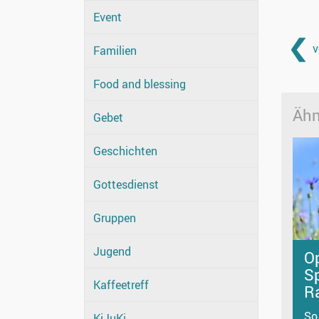
Event
v
Familien
Food and blessing
Ähn
Gebet
Geschichten
Gottesdienst
Gruppen
Jugend
O
Sp
Kaffeetreff
R
So
KiJuKi