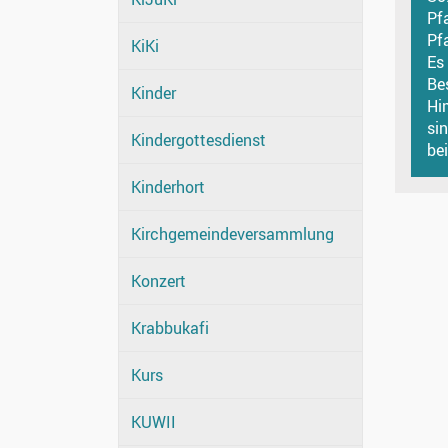
Pf
Pf
KiKi
Es
Be
Kinder
Hi
si
Kindergottesdienst
bei
Kinderhort
Kirchgemeindeversammlung
Konzert
Krabbukafi
Kurs
KUWII