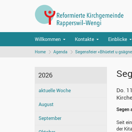
Willkommen
Kontakte
Einblicke
Home
Agenda
Segensfeier «Bhüetet u gsägne
Seg
2026
Do. 1
aktuelle Woche
Kirch
August
Segen a
September
Seit ei
der Kit