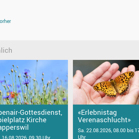
orher
lich
penair-Gottesdienst,
«Erlebnistag
ielplatz Kirche
Verenaschlucht»
apperswil
Sa. 22.08.2026, 08.00 bis 1
Uhr
. 16.08.2026, 09.30 Uhr