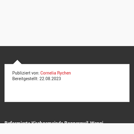
Publiziert von:
Cornelia Rychen
Bereitgestellt:
22.08.2023
Reformierte Kirchgemeinde Rapperswil-Wengi
Stollen 8, 3255 Rapperswil