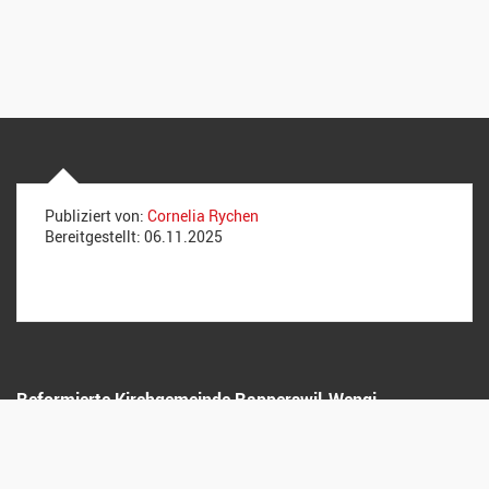
Publiziert von:
Cornelia Rychen
Bereitgestellt:
06.11.2025
Reformierte Kirchgemeinde Rapperswil-Wengi
Stollen 8, 3255 Rapperswil
Impressum
/
Datenschutz