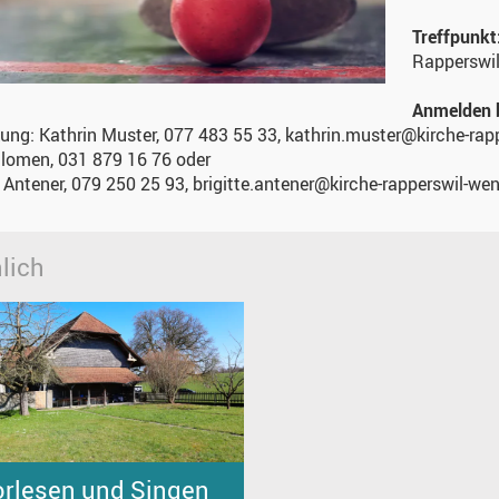
Treffpunkt
Rapperswil
Anmelden b
ung: Kathrin Muster, 077 483 55 33, kathrin.muster@kirche-rap
lomen, 031 879 16 76 oder
e Antener, 079 250 25 93, brigitte.antener@kirche-rapperswil-we
lich
orlesen und Singen