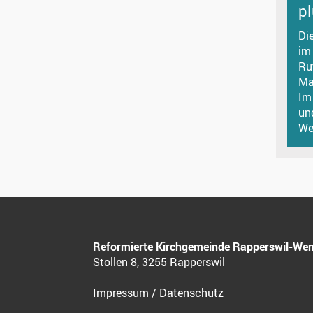
p
Di
im
Ru
Ma
Im
un
Wet
Reformierte Kirchgemeinde Rapperswil-Wen
Stollen 8, 3255 Rapperswil
Impressum
/
Datenschutz