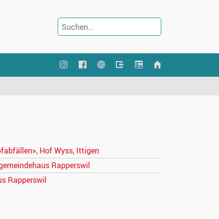
abfällen», Hof Wyss, Ittigen
chgemeindehaus Rapperswil
s Rapperswil