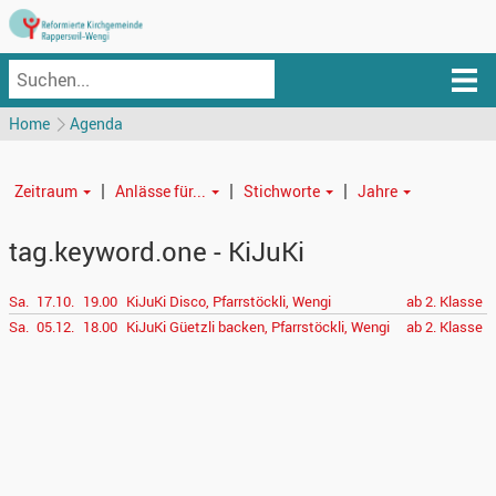
Home
Agenda
|
|
|
Zeitraum
Anlässe für...
Stichworte
Jahre
tag.keyword.one - KiJuKi
Sa.
17.10.
19.00
KiJuKi Disco, Pfarrstöckli, Wengi
ab 2. Klasse
Sa.
05.12.
18.00
KiJuKi Güetzli backen, Pfarrstöckli, Wengi
ab 2. Klasse